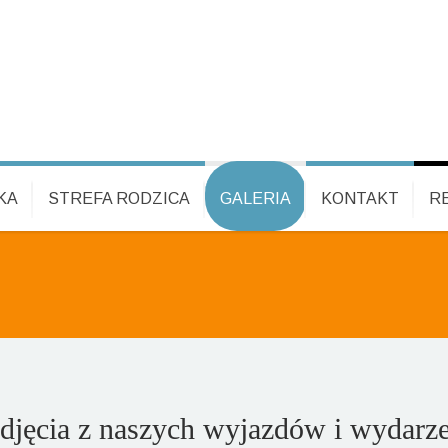
KA
STREFA RODZICA
GALERIA
KONTAKT
R
djęcia z naszych wyjazdów i wydarz