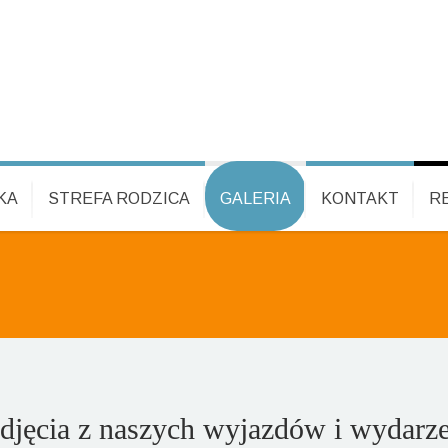
KA
STREFA RODZICA
GALERIA
KONTAKT
R
djęcia z naszych wyjazdów i wydarz